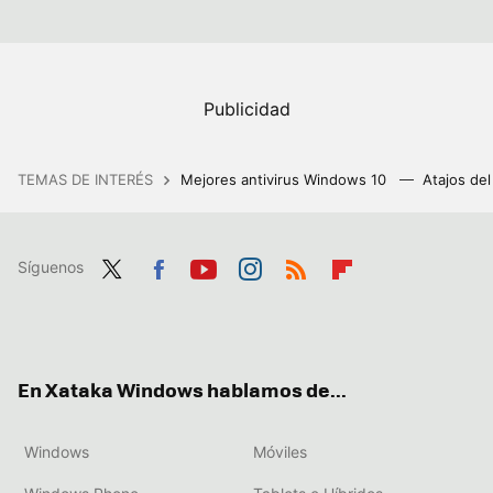
TEMAS DE INTERÉS
Mejores antivirus Windows 10
Atajos de
Síguenos
Twit
Fac
You
Inst
RSS
Flip
ter
ebo
tub
agr
boa
ok
e
am
rd
En Xataka Windows hablamos de...
Windows
Móviles