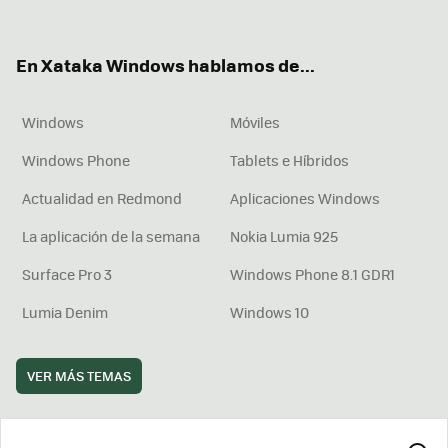
ter
ebo
tub
agr
boa
ok
e
am
rd
En Xataka Windows hablamos de...
Windows
Móviles
Windows Phone
Tablets e Híbridos
Actualidad en Redmond
Aplicaciones Windows
La aplicación de la semana
Nokia Lumia 925
Surface Pro 3
Windows Phone 8.1 GDR1
Lumia Denim
Windows 10
VER MÁS TEMAS