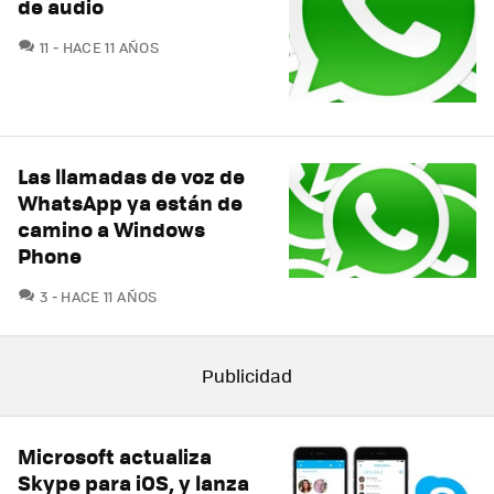
de audio
COMENTARIOS
11
HACE 11 AÑOS
Las llamadas de voz de
WhatsApp ya están de
camino a Windows
Phone
COMENTARIOS
3
HACE 11 AÑOS
Microsoft actualiza
Skype para iOS, y lanza