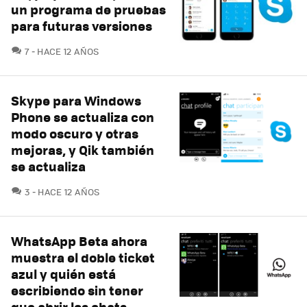
un programa de pruebas
para futuras versiones
COMENTARIOS
7
HACE 12 AÑOS
Skype para Windows
Phone se actualiza con
modo oscuro y otras
mejoras, y Qik también
se actualiza
COMENTARIOS
3
HACE 12 AÑOS
WhatsApp Beta ahora
muestra el doble ticket
azul y quién está
escribiendo sin tener
que abrir los chats