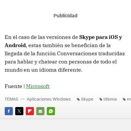
En el caso de las versiones de
Skype para iOS y
Android
, estas también se benefician de la
llegada de la función Conversaciones traducidas
para hablar y chatear con personas de todo el
mundo en un idioma diferente.
Fuente |
Microsoft
TEMAS
Aplicaciones Windows
Skype
Idioma
m
FACEBOOK
TWITTER
FLIPBOARD
E-
WHATSAPP
MAIL