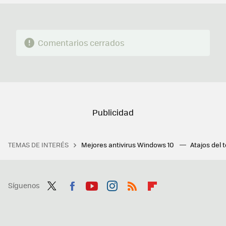
Comentarios cerrados
TEMAS DE INTERÉS
Mejores antivirus Windows 10
Atajos del 
Síguenos
Twit
Fac
You
Inst
RSS
Flip
ter
ebo
tub
agr
boa