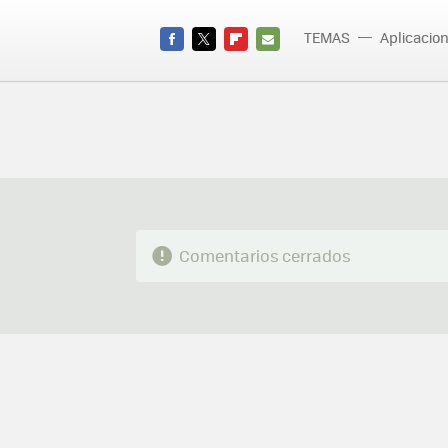
TEMAS
Aplicacio
FACEBOOK
TWITTER
FLIPBOARD
E-
MAIL
Comentarios cerrados