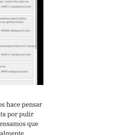
os hace pensar
lta por pulir
 pensamos que
talmente