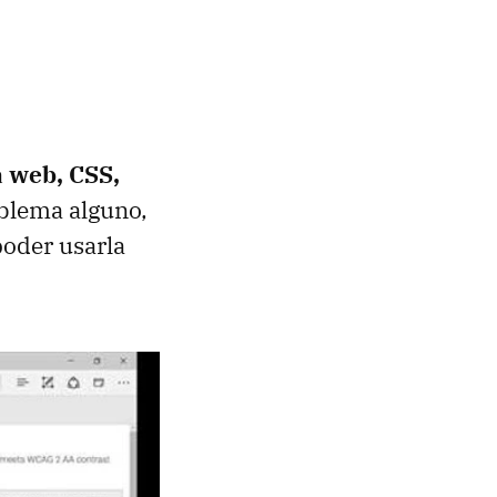
a web, CSS,
oblema alguno,
poder usarla