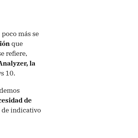
, poco más se
ión
que
e refiere,
Analyzer, la
s 10.
podemos
cesidad de
 de indicativo