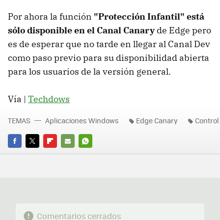
Por ahora la función
"Protección Infantil" está
sólo disponible en el Canal Canary
de Edge pero
es de esperar que no tarde en llegar al Canal Dev
como paso previo para su disponibilidad abierta
para los usuarios de la versión general.
Vía |
Techdows
TEMAS
Aplicaciones Windows
Edge Canary
Control
FACEBOOK
TWITTER
FLIPBOARD
E-
WHATSAPP
MAIL
Comentarios cerrados