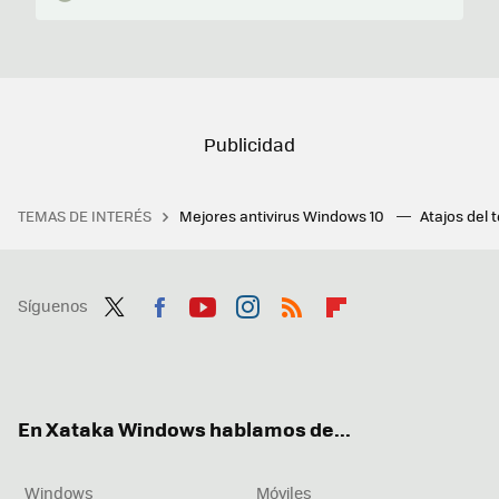
TEMAS DE INTERÉS
Mejores antivirus Windows 10
Atajos del 
Síguenos
Twit
Fac
You
Inst
RSS
Flip
ter
ebo
tub
agr
boa
ok
e
am
rd
En Xataka Windows hablamos de...
Windows
Móviles