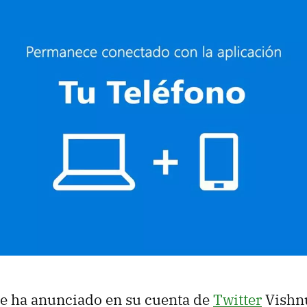
e ha anunciado en su cuenta de
Twitter
Vishn