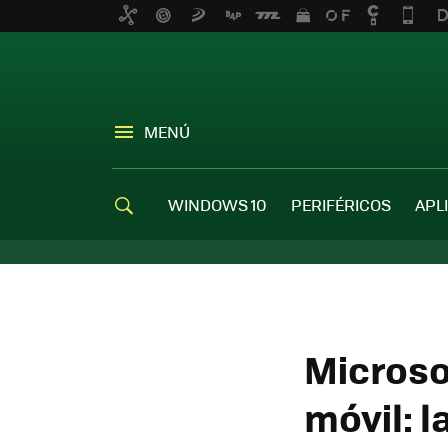
MENÚ
WINDOWS 10
PERIFÉRICOS
APL
Microso
móvil: l