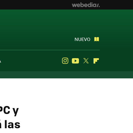
NUEVO
A
Instagram
Youtube
Twitter
Flipboard
PC y
á las