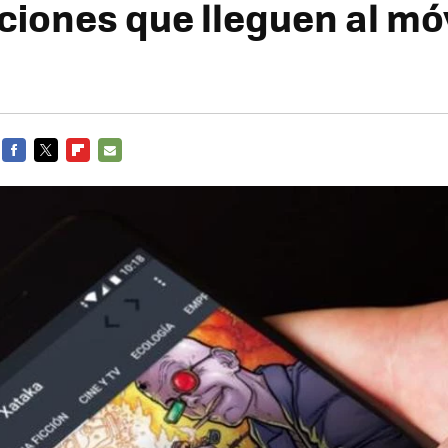
ciones que lleguen al móv
FACEBOOK
TWITTER
FLIPBOARD
E-
MAIL