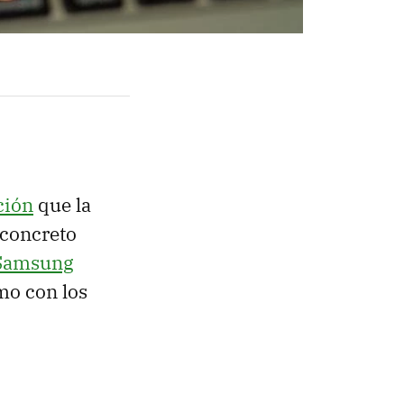
ción
que la
 concreto
Samsung
omo con los