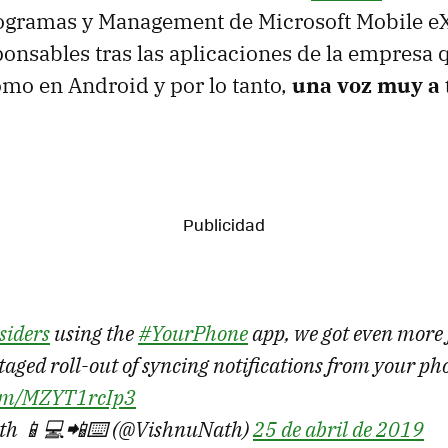
rogramas y Management de Microsoft Mobile eX
ponsables tras las aplicaciones de la empresa
omo en Android y por lo tanto,
una voz muy a 
iders
using the
#YourPhone
app, we got even more 
staged roll-out of syncing notifications from your ph
.com/MZYT1rcIp3
th 📱💻📲⌨️ (@VishnuNath)
25 de abril de 2019