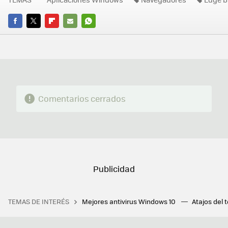
FACEBOOK
TWITTER
FLIPBOARD
E-
WHATSAPP
MAIL
Comentarios cerrados
TEMAS DE INTERÉS
Mejores antivirus Windows 10
Atajos del 