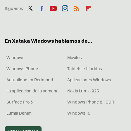
Síguenos
Twit
Fac
You
Inst
RSS
Flip
ter
ebo
tub
agr
boa
ok
e
am
rd
En Xataka Windows hablamos de...
Windows
Móviles
Windows Phone
Tablets e Híbridos
Actualidad en Redmond
Aplicaciones Windows
La aplicación de la semana
Nokia Lumia 925
Surface Pro 3
Windows Phone 8.1 GDR1
Lumia Denim
Windows 10