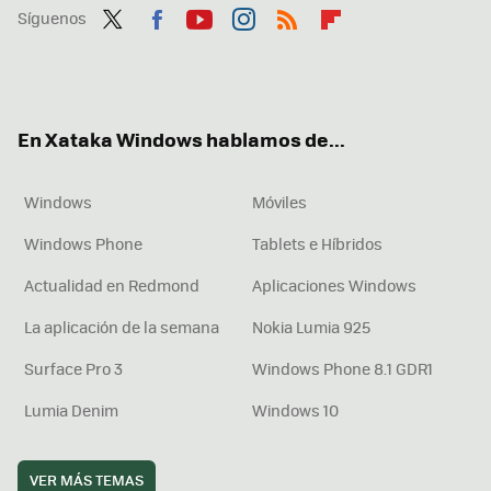
Síguenos
Twit
Fac
You
Inst
RSS
Flip
ter
ebo
tub
agr
boa
ok
e
am
rd
En Xataka Windows hablamos de...
Windows
Móviles
Windows Phone
Tablets e Híbridos
Actualidad en Redmond
Aplicaciones Windows
La aplicación de la semana
Nokia Lumia 925
Surface Pro 3
Windows Phone 8.1 GDR1
Lumia Denim
Windows 10
VER MÁS TEMAS