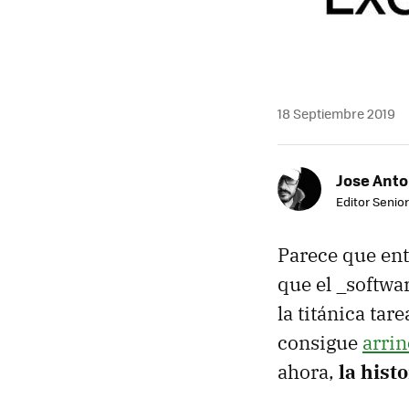
18 Septiembre 2019
Jose Ant
Editor Senior
Parece que entr
que el _softwa
la titánica ta
consigue
arri
ahora,
la hist