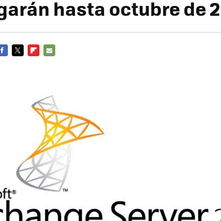
egarán hasta octubre de 
FACEBOOK
TWITTER
FLIPBOARD
E-
MAIL