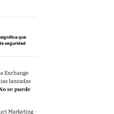
significa que
 de seguridad
0 a Exchange
dias lanzadas
No se puede
uct Marketing -