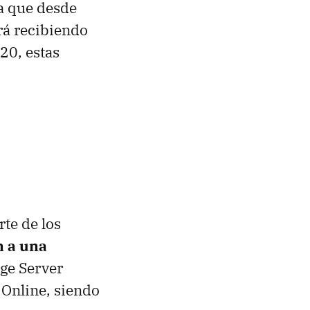
a que desde
rá recibiendo
20, estas
rte de los
n a una
ge Server
 Online, siendo