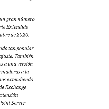
e un gran número
orte Extendido
tubre de 2020.
sido tan popular
ajuste. También
es a una versión
rmadoras a la
amos extendiendo
s de Exchange
extensión
ePoint Server