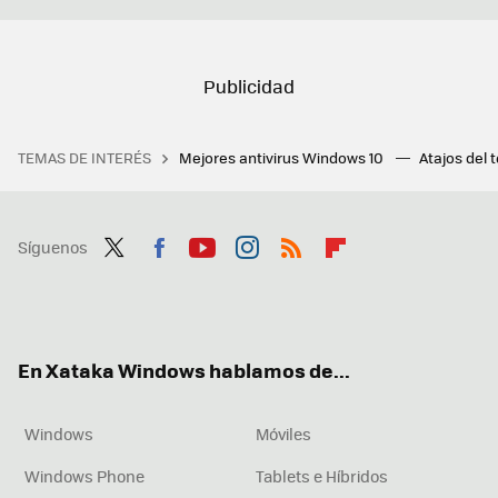
TEMAS DE INTERÉS
Mejores antivirus Windows 10
Atajos del 
Síguenos
Twit
Fac
You
Inst
RSS
Flip
ter
ebo
tub
agr
boa
ok
e
am
rd
En Xataka Windows hablamos de...
Windows
Móviles
Windows Phone
Tablets e Híbridos