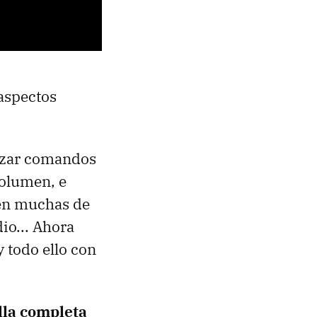
aspectos
lizar comandos
volumen, e
 en muchas de
io... Ahora
 todo ello con
lla completa