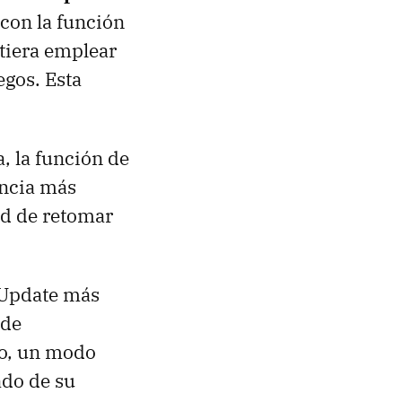
 con la función
tiera emplear
gos. Esta
a, la función de
encia más
dad de retomar
 Update más
 de
do, un modo
ado de su