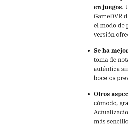
en juegos
. 
GameDVR de 
el modo de 
versión ofre
Se ha mejo
toma de not
auténtica si
bocetos pre
Otros aspec
cómodo, gra
Actualizaci
más sencillo