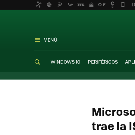
MENÚ
WINDOWS 10
PERIFÉRICOS
APL
Microso
trae la