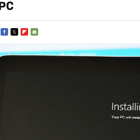
 PC
FACEBOOK
TWITTER
FLIPBOARD
E-
MAIL