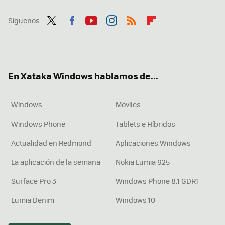
Síguenos
Twit
Fac
You
Inst
RSS
Flip
ter
ebo
tub
agr
boa
ok
e
am
rd
En Xataka Windows hablamos de...
Windows
Móviles
Windows Phone
Tablets e Híbridos
Actualidad en Redmond
Aplicaciones Windows
La aplicación de la semana
Nokia Lumia 925
Surface Pro 3
Windows Phone 8.1 GDR1
Lumia Denim
Windows 10