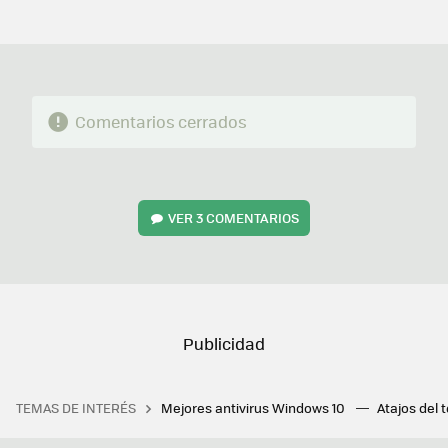
MAIL
Comentarios cerrados
VER
3 COMENTARIOS
TEMAS DE INTERÉS
Mejores antivirus Windows 10
Atajos del 