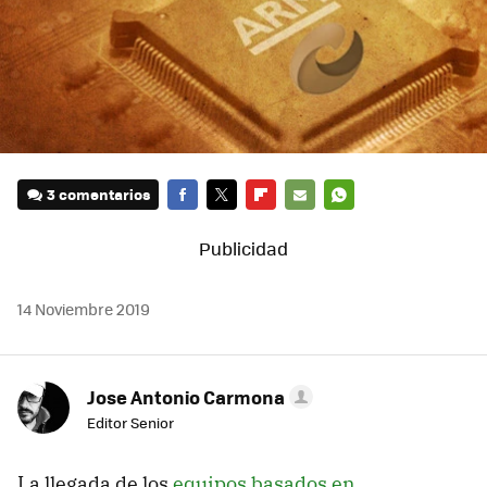
3 comentarios
FACEBOOK
TWITTER
FLIPBOARD
E-
WHATSAPP
MAIL
14 Noviembre 2019
Jose Antonio Carmona
Editor Senior
La llegada de los
equipos basados en