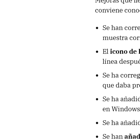
Mejoras que ll
conviene cono
Se han corre
muestra cor
El
icono de 
línea despué
Se ha corre
que daba pr
Se ha añad
en Windows
Se ha añadi
Se han
añad