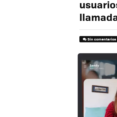
usuario
llamad
Sin comentarios