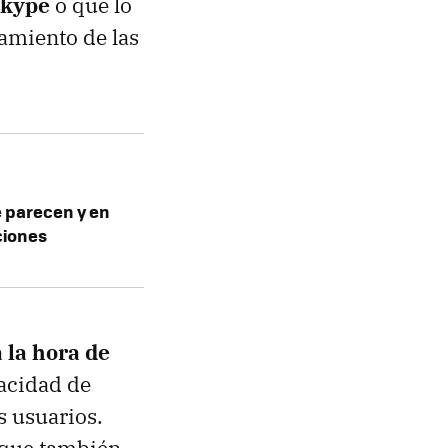
Skype
o que lo
amiento de las
 parecen y en
ciones
 la hora de
pacidad de
s usuarios.