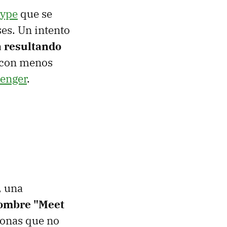
ype
que se
es. Un intento
a resultando
 con menos
enger
.
, una
nombre "Meet
rsonas que no