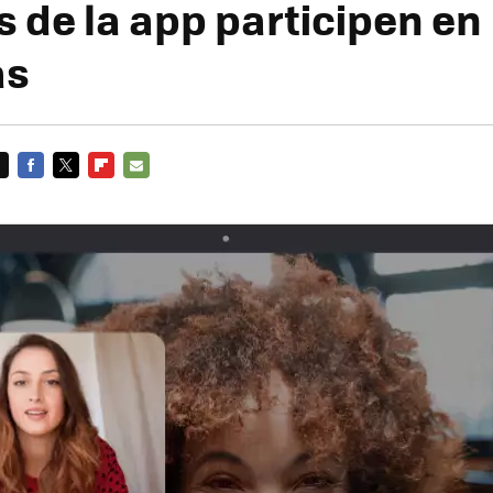
s de la app participen en
as
FACEBOOK
TWITTER
FLIPBOARD
E-
MAIL