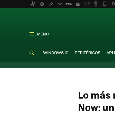
MENÚ
WINDOWS 10
PERIFÉRICOS
APL
Lo más 
Now: un