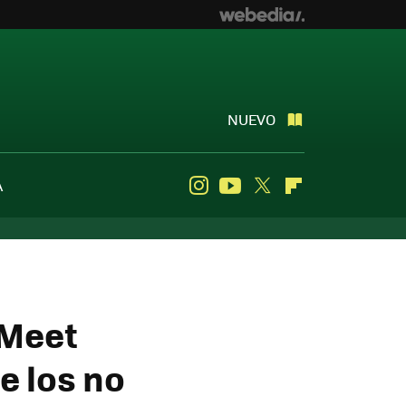
NUEVO
A
Instagram
Youtube
Twitter
Flipboard
 Meet
e los no