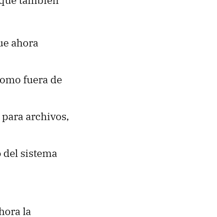
s que también
que ahora
como fuera de
para archivos,
o
del sistema
hora la