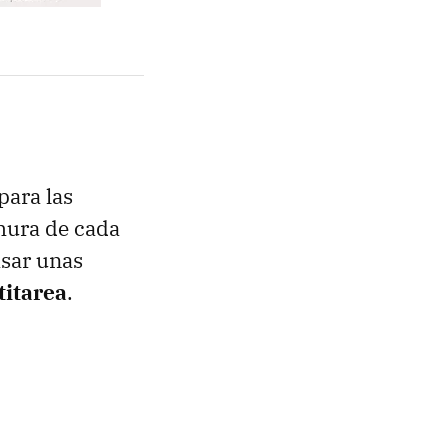
para las
hura de cada
asar unas
titarea
.