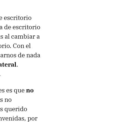
 escritorio
 de escritorio
s al cambiar a
rio. Con el
parnos de nada
ateral
.
.
es es que
no
s no
os querido
envenidas, por