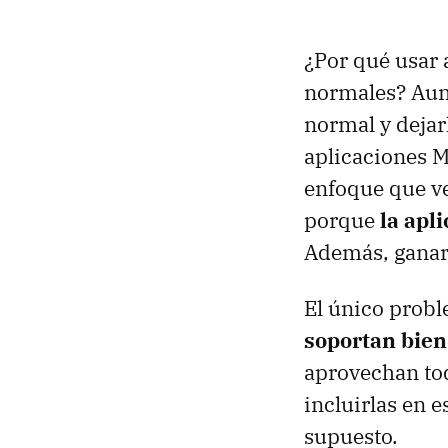
¿Por qué usar 
normales? Aunq
normal y dejar
aplicaciones M
enfoque que v
porque
la apl
Además, ganare
El único probl
soportan bien
aprovechan tod
incluirlas en e
supuesto.