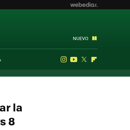
NUEVO
A
Instagram
Youtube
Twitter
Flipboard
ar la
s 8