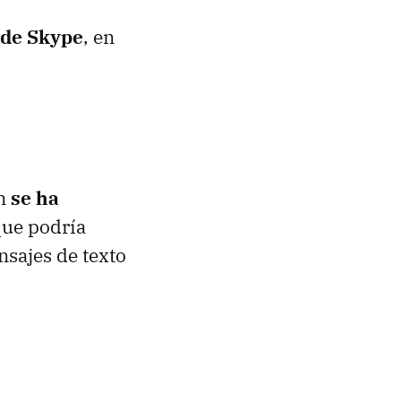
 de Skype
, en
ón
se ha
ue podría
nsajes de texto