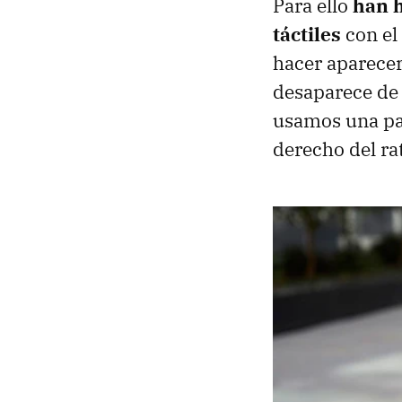
Para ello
han h
táctiles
con el
hacer aparecer
desaparece de l
usamos una pan
derecho del ra