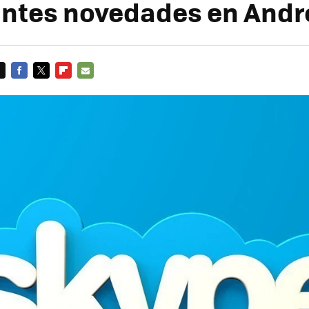
ntes novedades en Andr
FACEBOOK
TWITTER
FLIPBOARD
E-
MAIL