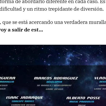
forma de abordarlo diferente en cada caso. Es 
dificultad y un ritmo trepidante de diversión.
o, que se está acercando una verdadera muralla
oy a salir de est…