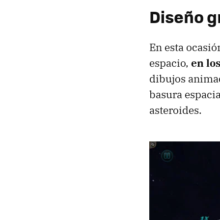
Diseño gr
En esta ocasión
espacio,
en lo
dibujos animad
basura espacia
asteroides.