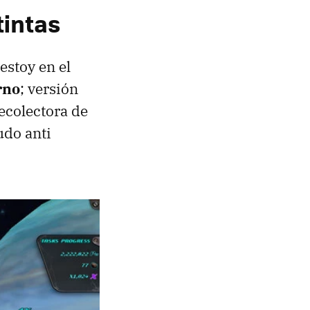
tintas
 estoy en el
rno
; versión
ecolectora de
udo anti