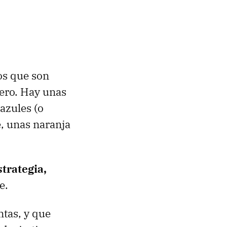
os que son
lero. Hay unas
azules (o
, unas naranja
trategia,
e.
ntas, y que