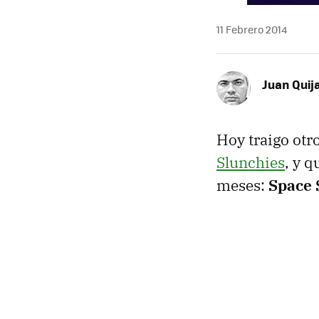
11 Febrero 2014
Juan Quij
Hoy traigo otr
Slunchies
, y 
meses:
Space