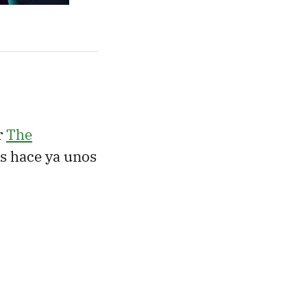
r
The
os hace ya unos