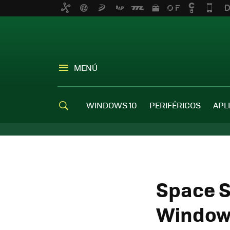
MENÚ
WINDOWS 10
PERIFÉRICOS
APL
Space S
Window