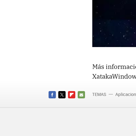
Más informaci
XatakaWindow
TEMAS
Aplicacio
FACEBOOK
TWITTER
FLIPBOARD
E-
MAIL