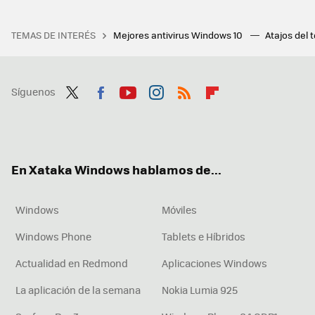
TEMAS DE INTERÉS
Mejores antivirus Windows 10
Atajos del 
Síguenos
Twit
Fac
You
Inst
RSS
Flip
ter
ebo
tub
agr
boa
ok
e
am
rd
En Xataka Windows hablamos de...
Windows
Móviles
Windows Phone
Tablets e Híbridos
Actualidad en Redmond
Aplicaciones Windows
La aplicación de la semana
Nokia Lumia 925