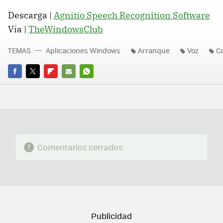
Descarga |
Agnitio Speech Recognition Software
Vía |
TheWindowsClub
TEMAS
Aplicaciones Windows
Arranque
Voz
C
FACEBOOK
TWITTER
FLIPBOARD
E-
WHATSAPP
MAIL
Comentarios cerrados