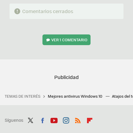
Comentarios cerrados
VER
1 COMENTARIO
TEMAS DE INTERÉS
Mejores antivirus Windows 10
Atajos del 
Síguenos
Twit
Fac
You
Inst
RSS
Flip