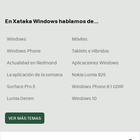
ter
ebo
tub
agr
boa
ok
e
am
rd
En Xataka Windows hablamos de...
Windows
Móviles
Windows Phone
Tablets e Híbridos
Actualidad en Redmond
Aplicaciones Windows
La aplicación de la semana
Nokia Lumia 925
Surface Pro 3
Windows Phone 8.1 GDR1
Lumia Denim
Windows 10
VER MÁS TEMAS