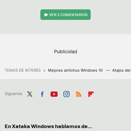
VER
2 COMENTARIOS
TEMAS DE INTERÉS
Mejores antivirus Windows 10
Atajos de
Síguenos
Twit
Fac
You
Inst
RSS
Flip
ter
ebo
tub
agr
boa
ok
e
am
rd
En Xataka Windows hablamos de...