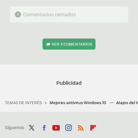
Comentarios cerrados
VER
3 COMENTARIOS
TEMAS DE INTERÉS
Mejores antivirus Windows 10
Atajos del 
Síguenos
Twit
Fac
You
Inst
RSS
Flip