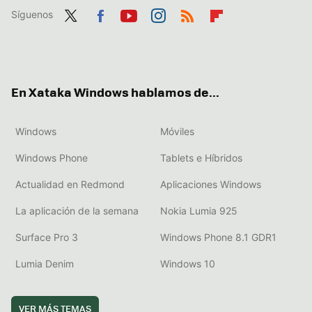
Síguenos
Twit
Fac
You
Inst
RSS
Flip
ter
ebo
tub
agr
boa
ok
e
am
rd
En Xataka Windows hablamos de...
Windows
Móviles
Windows Phone
Tablets e Híbridos
Actualidad en Redmond
Aplicaciones Windows
La aplicación de la semana
Nokia Lumia 925
Surface Pro 3
Windows Phone 8.1 GDR1
Lumia Denim
Windows 10
VER MÁS TEMAS