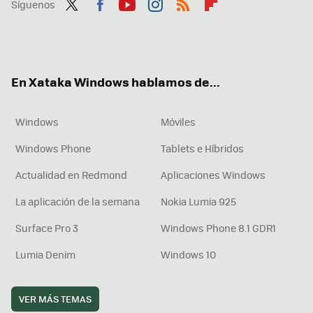
Síguenos
Twit
Fac
You
Inst
RSS
Flip
ter
ebo
tub
agr
boa
ok
e
am
rd
En Xataka Windows hablamos de...
Windows
Móviles
Windows Phone
Tablets e Híbridos
Actualidad en Redmond
Aplicaciones Windows
La aplicación de la semana
Nokia Lumia 925
Surface Pro 3
Windows Phone 8.1 GDR1
Lumia Denim
Windows 10
VER MÁS TEMAS