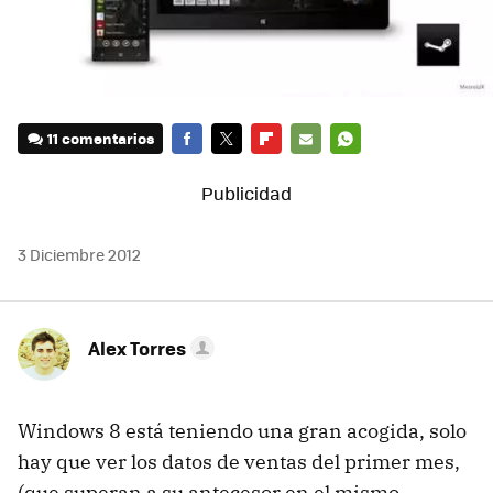
11 comentarios
FACEBOOK
TWITTER
FLIPBOARD
E-
WHATSAPP
MAIL
3 Diciembre 2012
Alex Torres
Windows 8 está teniendo una gran acogida, solo
hay que ver los datos de ventas del primer mes,
(que superan a su antecesor en el mismo