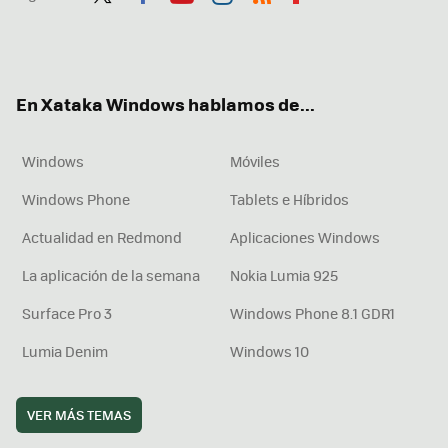
Twit
Fac
You
Inst
RSS
Flip
ter
ebo
tub
agr
boa
ok
e
am
rd
En Xataka Windows hablamos de...
Windows
Móviles
Windows Phone
Tablets e Híbridos
Actualidad en Redmond
Aplicaciones Windows
La aplicación de la semana
Nokia Lumia 925
Surface Pro 3
Windows Phone 8.1 GDR1
Lumia Denim
Windows 10
VER MÁS TEMAS