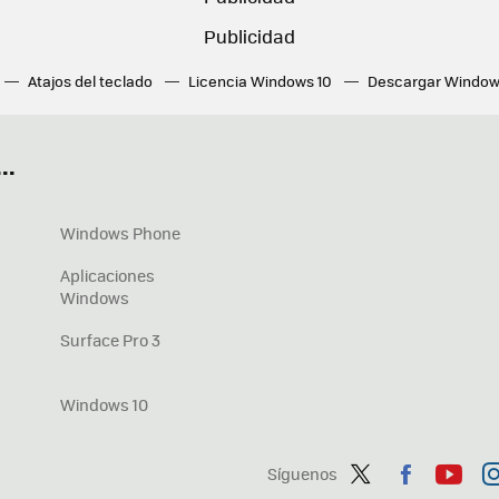
Atajos del teclado
Licencia Windows 10
Descargar Window
ué tarjeta gráfica tengo
Fórmulas Excel
DirectX
Fondos W
OneDrive
Nuevos Surface
..
Windows Phone
Aplicaciones
Windows
Surface Pro 3
Windows 10
Síguenos