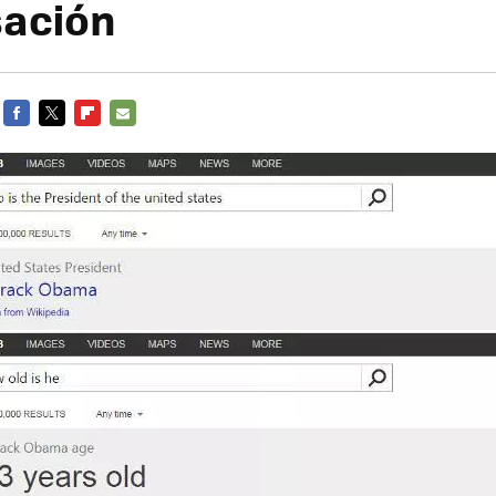
sación
FACEBOOK
TWITTER
FLIPBOARD
E-
MAIL