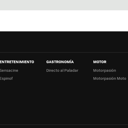
Twit
Fac
You
In
ter
ebo
tub
ag
ok
e
a
ENTRETENIMIENTO
GASTRONOMÍA
MOTOR
Sensacine
Directo al Paladar
Motorpasión
Espinof
Motorpasión Moto