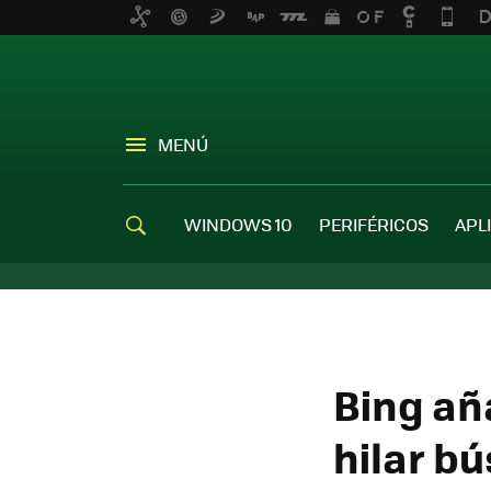
MENÚ
WINDOWS 10
PERIFÉRICOS
APL
Bing añ
hilar b