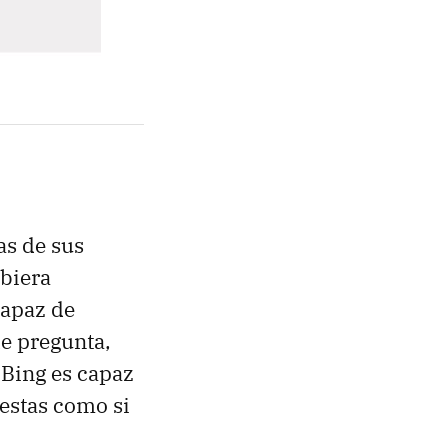
s de sus
ibiera
capaz de
e pregunta,
 Bing es capaz
uestas como si