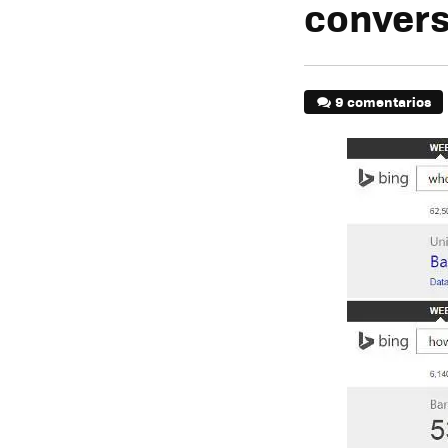
conver
9 comentarios