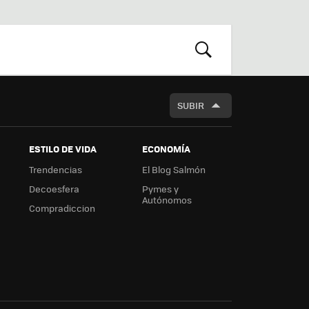
st
RSS
Flip
r
boa
m
rd
BUSCAR
SUBIR
ESTILO DE VIDA
ECONOMÍA
Trendencias
El Blog Salmón
Decoesfera
Pymes y
Autónomos
Compradiccion