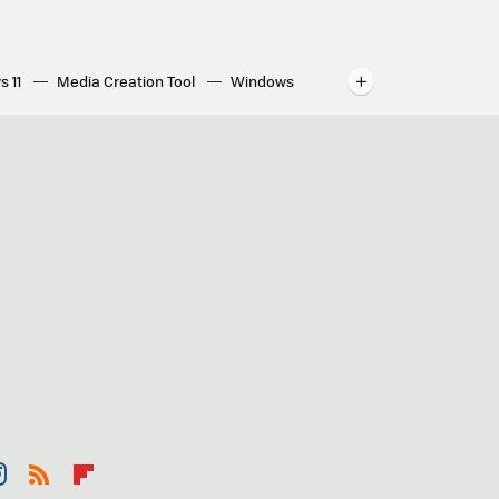
s 11
Media Creation Tool
Windows
indows
WhatsApp para ordenador