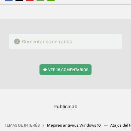
FACEBOOK
TWITTER
FLIPBOARD
E-
WHATSAPP
MAIL
Comentarios cerrados
VER
16 COMENTARIOS
TEMAS DE INTERÉS
Mejores antivirus Windows 10
Atajos del 