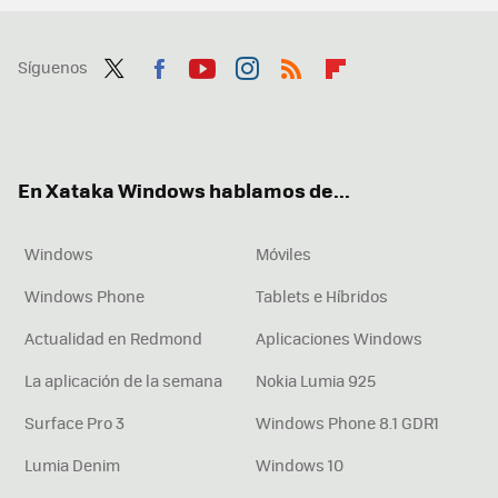
Síguenos
Twit
Fac
You
Inst
RSS
Flip
ter
ebo
tub
agr
boa
ok
e
am
rd
En Xataka Windows hablamos de...
Windows
Móviles
Windows Phone
Tablets e Híbridos
Actualidad en Redmond
Aplicaciones Windows
La aplicación de la semana
Nokia Lumia 925
Surface Pro 3
Windows Phone 8.1 GDR1
Lumia Denim
Windows 10