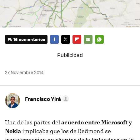
16 comentarios
FACEBOOK
TWITTER
FLIPBOARD
E-
WHATSAPP
MAIL
27 Noviembre 2014
Francisco Yirá
Una de las partes del
acuerdo entre Microsoft y
Nokia
implicaba que los de Redmond se
transformarían en clientes de la finlandesa en lo