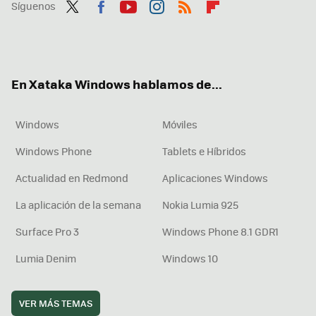
Síguenos
Twit
Fac
You
Inst
RSS
Flip
ter
ebo
tub
agr
boa
ok
e
am
rd
En Xataka Windows hablamos de...
Windows
Móviles
Windows Phone
Tablets e Híbridos
Actualidad en Redmond
Aplicaciones Windows
La aplicación de la semana
Nokia Lumia 925
Surface Pro 3
Windows Phone 8.1 GDR1
Lumia Denim
Windows 10
VER MÁS TEMAS