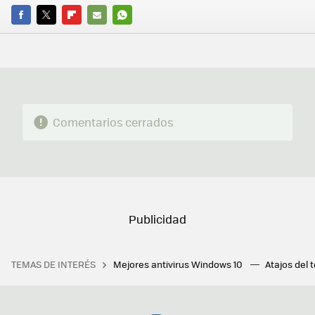
FACEBOOK
TWITTER
FLIPBOARD
E-
WHATSAPP
MAIL
Comentarios cerrados
TEMAS DE INTERÉS
Mejores antivirus Windows 10
Atajos del 