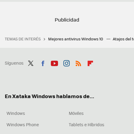
TEMAS DE INTERÉS
Mejores antivirus Windows 10
Atajos del 
Síguenos
Twit
Fac
You
Inst
RSS
Flip
ter
ebo
tub
agr
boa
ok
e
am
rd
En Xataka Windows hablamos de...
Windows
Móviles
Windows Phone
Tablets e Híbridos