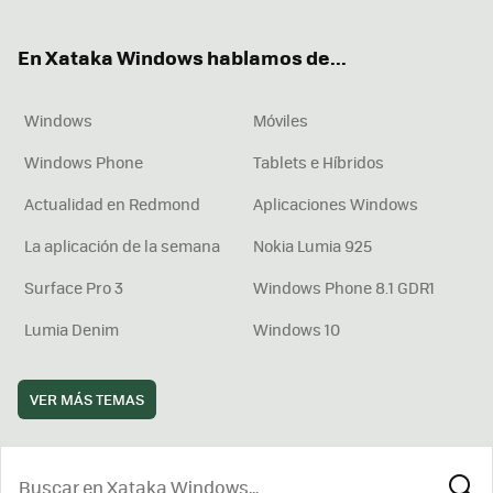
ter
ebo
tub
agr
boa
ok
e
am
rd
En Xataka Windows hablamos de...
Windows
Móviles
Windows Phone
Tablets e Híbridos
Actualidad en Redmond
Aplicaciones Windows
La aplicación de la semana
Nokia Lumia 925
Surface Pro 3
Windows Phone 8.1 GDR1
Lumia Denim
Windows 10
VER MÁS TEMAS