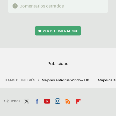
Comentarios cerrados
VER
19 COMENTARIOS
TEMAS DE INTERÉS
Mejores antivirus Windows 10
Atajos del 
Síguenos
Twit
Fac
You
Inst
RSS
Flip