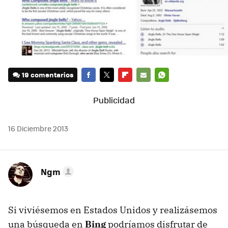
19 comentarios
FACEBOOK
TWITTER
FLIPBOARD
E-
WHATSAPP
MAIL
16 Diciembre 2013
Ngm
Si viviésemos en Estados Unidos y realizásemos
una búsqueda en
Bing
podríamos disfrutar de