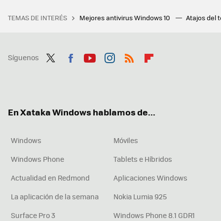
TEMAS DE INTERÉS
Mejores antivirus Windows 10
Atajos del 
Síguenos
Twit
Fac
You
Inst
RSS
Flip
ter
ebo
tub
agr
boa
ok
e
am
rd
En Xataka Windows hablamos de...
Windows
Móviles
Windows Phone
Tablets e Híbridos
Actualidad en Redmond
Aplicaciones Windows
La aplicación de la semana
Nokia Lumia 925
Surface Pro 3
Windows Phone 8.1 GDR1