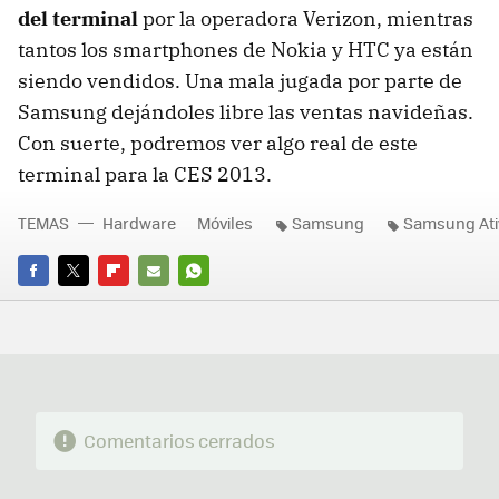
del terminal
por la operadora Verizon, mientras
tantos los smartphones de Nokia y HTC ya están
siendo vendidos. Una mala jugada por parte de
Samsung dejándoles libre las ventas navideñas.
Con suerte, podremos ver algo real de este
terminal para la CES 2013.
TEMAS
Hardware
Móviles
Samsung
Samsung Ati
FACEBOOK
TWITTER
FLIPBOARD
E-
WHATSAPP
MAIL
Comentarios cerrados