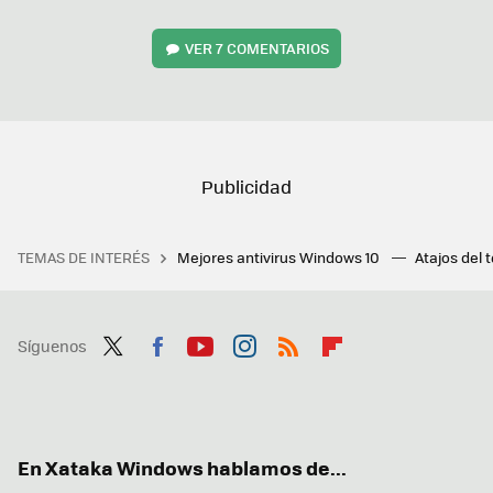
VER
7 COMENTARIOS
TEMAS DE INTERÉS
Mejores antivirus Windows 10
Atajos del 
Síguenos
Twit
Fac
You
Inst
RSS
Flip
ter
ebo
tub
agr
boa
ok
e
am
rd
En Xataka Windows hablamos de...