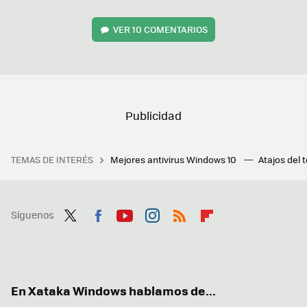
VER
10 COMENTARIOS
TEMAS DE INTERÉS
Mejores antivirus Windows 10
Atajos del 
Síguenos
Twit
Fac
You
Inst
RSS
Flip
ter
ebo
tub
agr
boa
ok
e
am
rd
En Xataka Windows hablamos de...