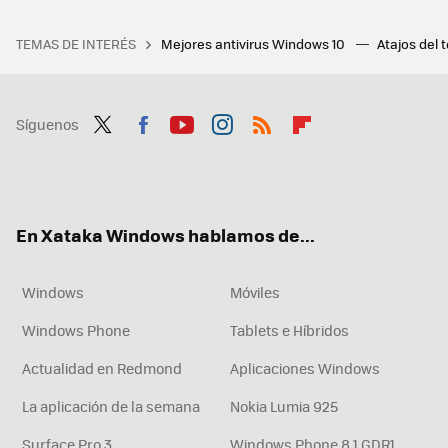
TEMAS DE INTERÉS
Mejores antivirus Windows 10
Atajos del 
Síguenos
Twit
Fac
You
Inst
RSS
Flip
ter
ebo
tub
agr
boa
ok
e
am
rd
En Xataka Windows hablamos de...
Windows
Móviles
Windows Phone
Tablets e Híbridos
Actualidad en Redmond
Aplicaciones Windows
La aplicación de la semana
Nokia Lumia 925
Surface Pro 3
Windows Phone 8.1 GDR1