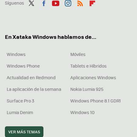
Síguenos
Twit
Fac
You
Inst
RSS
Flip
ter
ebo
tub
agr
boa
ok
e
am
rd
En Xataka Windows hablamos de...
Windows
Móviles
Windows Phone
Tablets e Híbridos
Actualidad en Redmond
Aplicaciones Windows
La aplicación de la semana
Nokia Lumia 925
Surface Pro 3
Windows Phone 8.1 GDR1
Lumia Denim
Windows 10
VER MÁS TEMAS