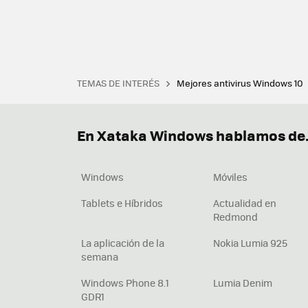
TEMAS DE INTERÉS
Mejores antivirus Windows 10
Terminal
Office 2021
Q
Descargar iTunes
Precio 
En Xataka Windows hablamos de.
Windows
Móviles
Tablets e Híbridos
Actualidad en
Redmond
La aplicación de la
Nokia Lumia 925
semana
Windows Phone 8.1
Lumia Denim
GDR1