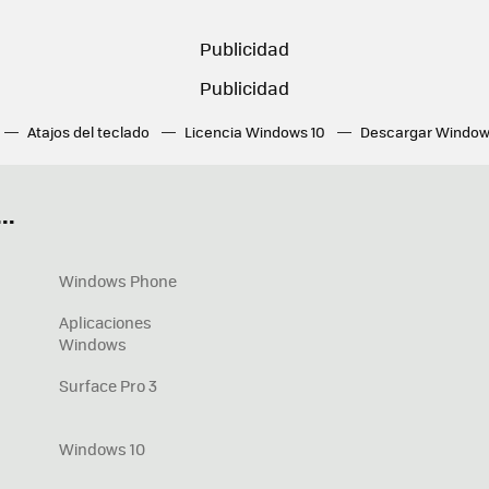
Atajos del teclado
Licencia Windows 10
Descargar Window
ué tarjeta gráfica tengo
Fórmulas Excel
DirectX
Fondos W
OneDrive
Nuevos Surface
..
Windows Phone
Aplicaciones
Windows
Surface Pro 3
Windows 10