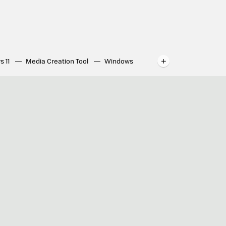
s 11
Media Creation Tool
Windows
indows
WhatsApp para ordenador