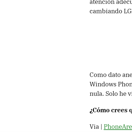
atención adec
cambiando LG 
Como dato anec
Windows Phone 
nula. Solo he 
¿Cómo crees 
Via |
PhoneAre