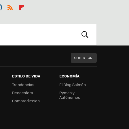
st
RSS
Flip
r
boa
m
rd
BUSCAR
SUBIR
ESTILO DE VIDA
ECONOMÍA
Trendencias
El Blog Salmón
Decoesfera
Pymes y
Autónomos
Compradiccion