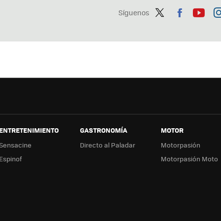
Síguenos
Twit
Fac
You
In
ter
ebo
tub
ag
ok
e
a
ENTRETENIMIENTO
GASTRONOMÍA
MOTOR
Sensacine
Directo al Paladar
Motorpasión
Espinof
Motorpasión Moto