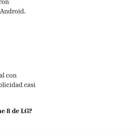
ron
 Android.
al con
licidad casi
e 8 de LG?