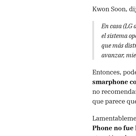
Kwon Soon, di
En casa (LG 
el sistema o
que más dist
avanzar, mien
Entonces, pod
smarphone co
no recomendar
que parece que
Lamentableme
Phone no fue 