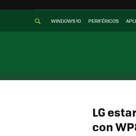
WINDOWS 10
PERIFÉRICOS
APL
LG esta
con WP8