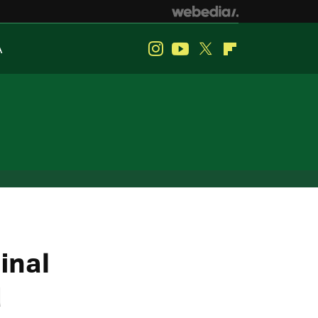
A
Instagram
Youtube
Twitter
Flipboard
inal
d