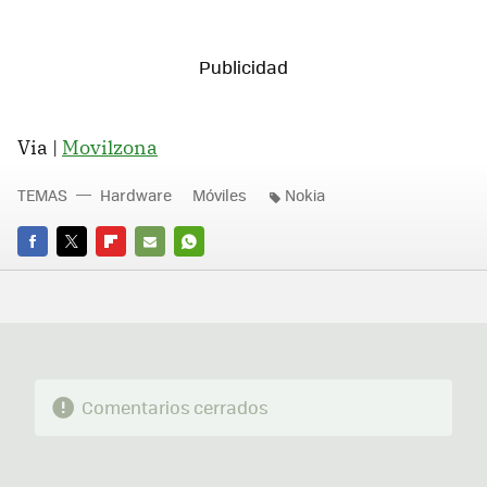
Via |
Movilzona
TEMAS
Hardware
Móviles
Nokia
FACEBOOK
TWITTER
FLIPBOARD
E-
WHATSAPP
MAIL
Comentarios cerrados