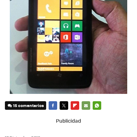
15 comentarios
FACEBOOK
TWITTER
FLIPBOARD
E-
WHATSAPP
MAIL