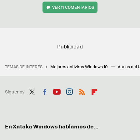
VER
11 COMENTARIOS
TEMAS DE INTERÉS
Mejores antivirus Windows 10
Atajos del 
Síguenos
Twit
Fac
You
Inst
RSS
Flip
ter
ebo
tub
agr
boa
ok
e
am
rd
En Xataka Windows hablamos de...