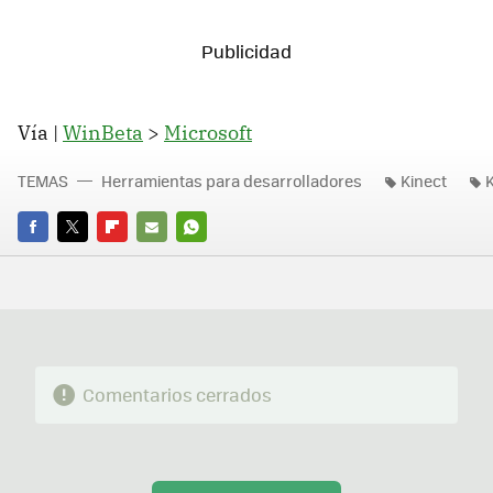
Vía |
WinBeta
>
Microsoft
TEMAS
Herramientas para desarrolladores
Kinect
FACEBOOK
TWITTER
FLIPBOARD
E-
WHATSAPP
MAIL
Comentarios cerrados