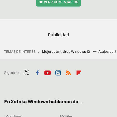
VER
2 COMENTARIOS
TEMAS DE INTERÉS
Mejores antivirus Windows 10
Atajos del 
Síguenos
Twit
Fac
You
Inst
RSS
Flip
ter
ebo
tub
agr
boa
ok
e
am
rd
En Xataka Windows hablamos de...
Windows
Móviles