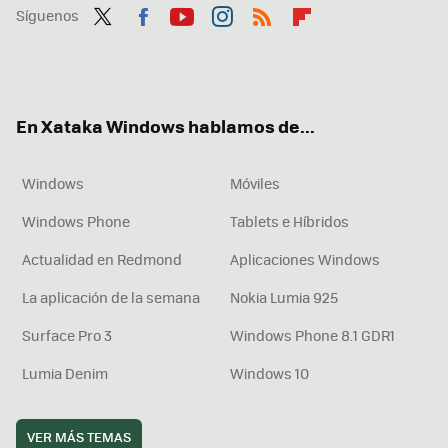
Síguenos
Twit
Fac
You
Inst
RSS
Flip
ter
ebo
tub
agr
boa
ok
e
am
rd
En Xataka Windows hablamos de...
Windows
Móviles
Windows Phone
Tablets e Híbridos
Actualidad en Redmond
Aplicaciones Windows
La aplicación de la semana
Nokia Lumia 925
Surface Pro 3
Windows Phone 8.1 GDR1
Lumia Denim
Windows 10
VER MÁS TEMAS