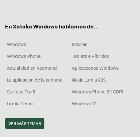
Twit
Fac
You
Inst
RSS
Flip
ter
ebo
tub
agr
boa
ok
e
am
rd
En Xataka Windows hablamos de...
Windows
Móviles
Windows Phone
Tablets e Híbridos
Actualidad en Redmond
Aplicaciones Windows
La aplicación de la semana
Nokia Lumia 925
Surface Pro 3
Windows Phone 8.1 GDR1
Lumia Denim
Windows 10
VER MÁS TEMAS