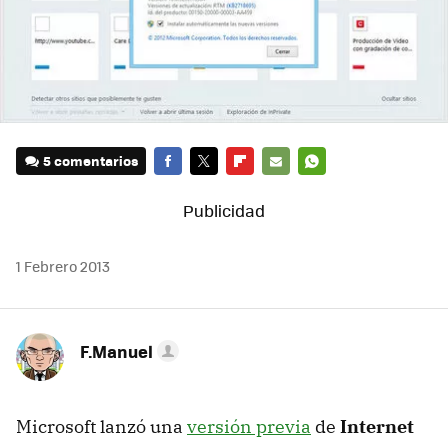
5 comentarios
FACEBOOK
TWITTER
FLIPBOARD
E-
WHATSAPP
MAIL
1 Febrero 2013
F.Manuel
Microsoft lanzó una
versión previa
de
Internet