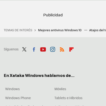
TEMAS DE INTERÉS
Mejores antivirus Windows 10
Atajos del 
Síguenos
Twit
Fac
You
Inst
RSS
Flip
ter
ebo
tub
agr
boa
ok
e
am
rd
En Xataka Windows hablamos de...
Windows
Móviles
Windows Phone
Tablets e Híbridos