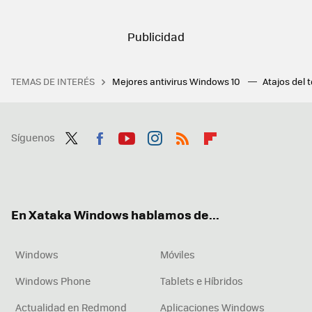
TEMAS DE INTERÉS
Mejores antivirus Windows 10
Atajos del 
Síguenos
Twit
Fac
You
Inst
RSS
Flip
ter
ebo
tub
agr
boa
ok
e
am
rd
En Xataka Windows hablamos de...
Windows
Móviles
Windows Phone
Tablets e Híbridos
Actualidad en Redmond
Aplicaciones Windows