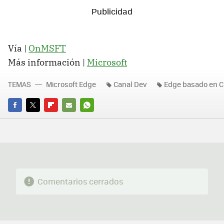
Vía |
OnMSFT
Más información |
Microsoft
TEMAS
Microsoft Edge
Canal Dev
Edge basado en 
FACEBOOK
TWITTER
FLIPBOARD
E-
WHATSAPP
MAIL
Comentarios cerrados