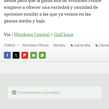
dedos para que la gama alta de Windows Phone
empiece a ofrecer una variedad y cantidad de
opciones similar a las que ya vemos en las
gamas media y baja.
Vía |
Windows Central
>
GizChina
TEMAS
Windows Phone
Móviles
Gama alta
Cáma
FACEBOOK
TWITTER
FLIPBOARD
E-
WHATSAPP
MAIL
Comentarios cerrados