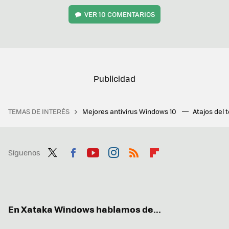
VER
10 COMENTARIOS
TEMAS DE INTERÉS
Mejores antivirus Windows 10
Atajos del 
Síguenos
Twit
Fac
You
Inst
RSS
Flip
ter
ebo
tub
agr
boa
ok
e
am
rd
En Xataka Windows hablamos de...