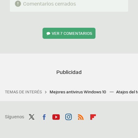
Comentarios cerrados
VER
7 COMENTARIOS
TEMAS DE INTERÉS
Mejores antivirus Windows 10
Atajos del 
Síguenos
Twit
Fac
You
Inst
RSS
Flip
ter
ebo
tub
agr
boa