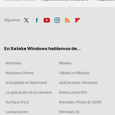
Síguenos
Twit
Fac
You
Inst
RSS
Flip
ter
ebo
tub
agr
boa
ok
e
am
rd
En Xataka Windows hablamos de...
Windows
Móviles
Windows Phone
Tablets e Híbridos
Actualidad en Redmond
Aplicaciones Windows
La aplicación de la semana
Nokia Lumia 925
Surface Pro 3
Windows Phone 8.1 GDR1
Lumia Denim
Windows 10