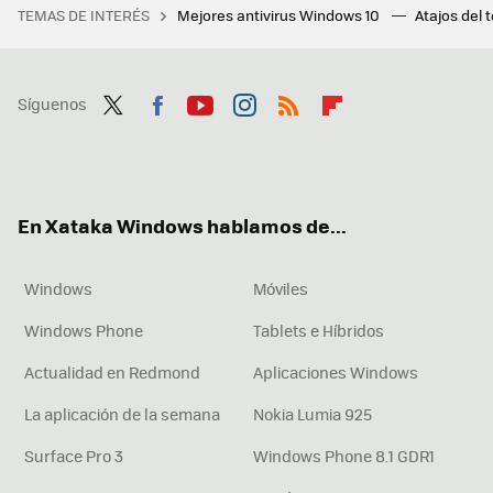
TEMAS DE INTERÉS
Mejores antivirus Windows 10
Atajos del 
Síguenos
Twit
Fac
You
Inst
RSS
Flip
ter
ebo
tub
agr
boa
ok
e
am
rd
En Xataka Windows hablamos de...
Windows
Móviles
Windows Phone
Tablets e Híbridos
Actualidad en Redmond
Aplicaciones Windows
La aplicación de la semana
Nokia Lumia 925
Surface Pro 3
Windows Phone 8.1 GDR1