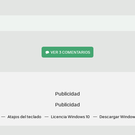
VER
3 COMENTARIOS
Atajos del teclado
Licencia Windows 10
Descargar Window
ué tarjeta gráfica tengo
Fórmulas Excel
DirectX
Fondos W
OneDrive
Nuevos Surface