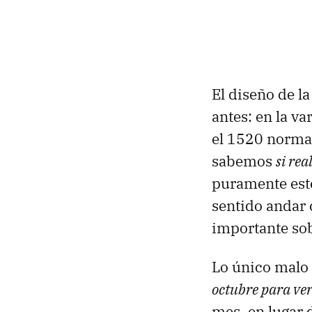
El diseño de la
antes: en la va
el 1520 normal
sabemos
si re
puramente esté
sentido andar
importante sob
Lo único malo
octubre para ver
mes, en lugar 