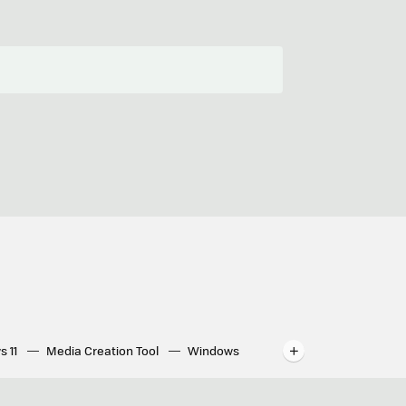
s 11
Media Creation Tool
Windows
indows
WhatsApp para ordenador