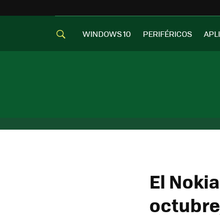
WINDOWS 10
PERIFÉRICOS
APL
El Nokia
octubre,