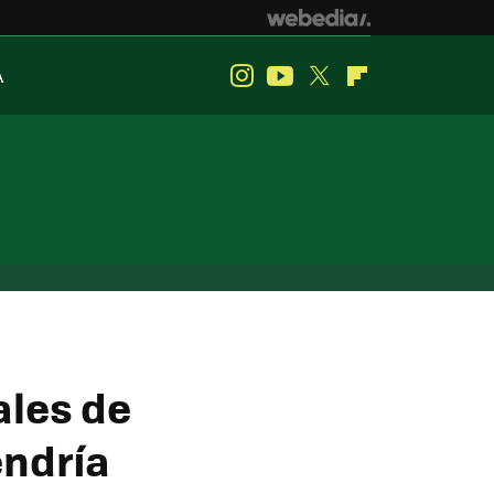
A
Instagram
Youtube
Twitter
Flipboard
ales de
endría