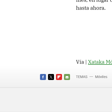
hasta ahora.
Vía |
Xataka Mó
TEMAS
Móviles
FACEBOOK
TWITTER
FLIPBOARD
E-
MAIL