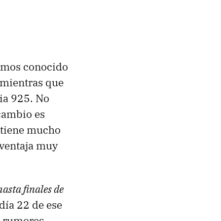
bíamos conocido
, mientras que
ia 925. No
cambio es
o tiene mucho
 ventaja muy
asta finales de
 día 22 de ese
s rumores