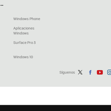
..
Windows Phone
Aplicaciones
Windows
Surface Pro 3
Windows 10
Síguenos
Twit
Fac
You
In
ter
ebo
tub
ag
ok
e
a