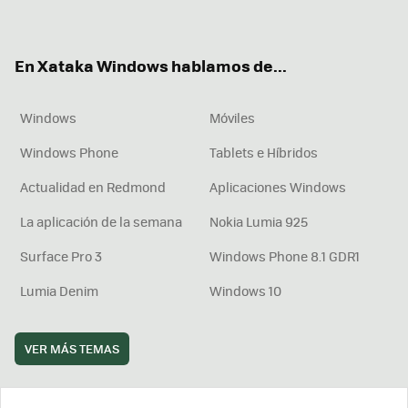
ter
ebo
tub
agr
boa
ok
e
am
rd
En Xataka Windows hablamos de...
Windows
Móviles
Windows Phone
Tablets e Híbridos
Actualidad en Redmond
Aplicaciones Windows
La aplicación de la semana
Nokia Lumia 925
Surface Pro 3
Windows Phone 8.1 GDR1
Lumia Denim
Windows 10
VER MÁS TEMAS