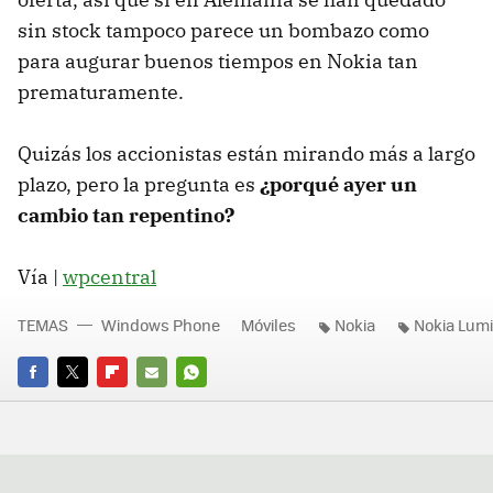
sin stock tampoco parece un bombazo como
para augurar buenos tiempos en Nokia tan
prematuramente.
Quizás los accionistas están mirando más a largo
plazo, pero la pregunta es
¿porqué ayer un
cambio tan repentino?
Vía |
wpcentral
TEMAS
Windows Phone
Móviles
Nokia
Nokia Lum
FACEBOOK
TWITTER
FLIPBOARD
E-
WHATSAPP
MAIL