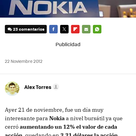
23 comentarios
FACEBOOK
TWITTER
FLIPBOARD
E-
WHATSAPP
MAIL
22 Noviembre 2012
Alex Torres
Ayer 21 de noviembre, fue un día muy
interesante para
Nokia
a nivel bursátil ya que
cerró
aumentando un 12% el valor de cada
acción
, quedando en
3,31 dólares la acción
.