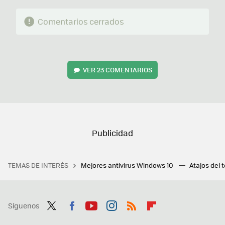
Comentarios cerrados
VER
23 COMENTARIOS
TEMAS DE INTERÉS
Mejores antivirus Windows 10
Atajos del 
Síguenos
Twit
Fac
You
Inst
RSS
Flip