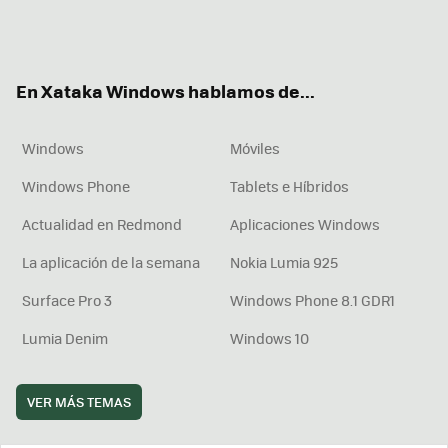
Twit
Fac
You
Inst
RSS
Flip
ter
ebo
tub
agr
boa
ok
e
am
rd
En Xataka Windows hablamos de...
Windows
Móviles
Windows Phone
Tablets e Híbridos
Actualidad en Redmond
Aplicaciones Windows
La aplicación de la semana
Nokia Lumia 925
Surface Pro 3
Windows Phone 8.1 GDR1
Lumia Denim
Windows 10
VER MÁS TEMAS