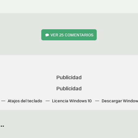
VER
25 COMENTARIOS
Atajos del teclado
Licencia Windows 10
Descargar Window
ué tarjeta gráfica tengo
Fórmulas Excel
DirectX
Fondos W
OneDrive
Nuevos Surface
..