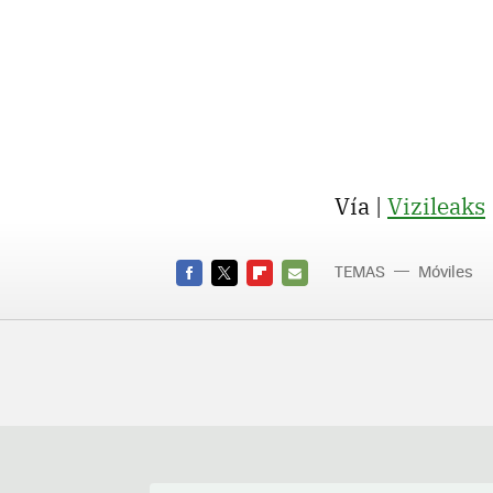
Vía |
Vizileaks
TEMAS
Móviles
FACEBOOK
TWITTER
FLIPBOARD
E-
MAIL