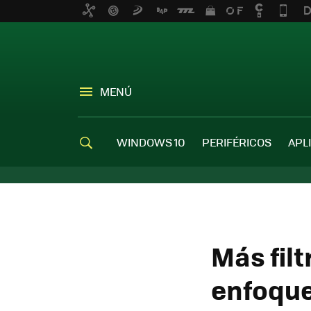
MENÚ
WINDOWS 10
PERIFÉRICOS
APL
Más filt
enfoque