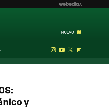
NUEVO
A
Instagram
Youtube
Twitter
Flipboard
EOS:
ánico y