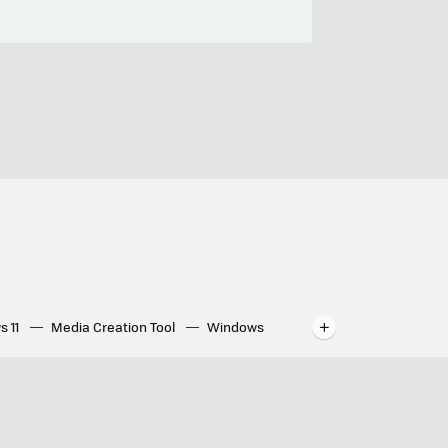
s 11
Media Creation Tool
Windows
indows
WhatsApp para ordenador