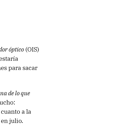
dor óptico
(OIS)
estaría
es para sacar
ma de lo que
mucho:
cuanto a la
en julio.