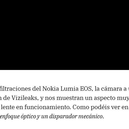
ltraciones del Nokia Lumia EOS, la cámara a 
 de Vizileaks, y nos muestran un aspecto muy
la lente en funcionamiento. Como podéis ver en
enfoque óptico y un disparador mecánico
.