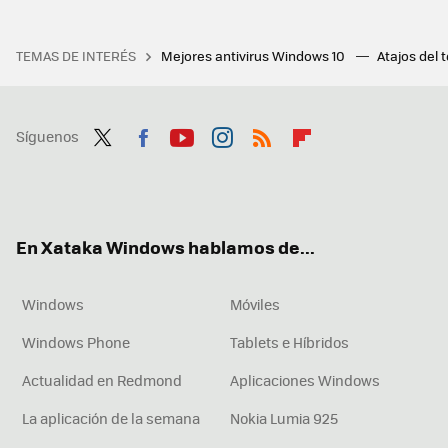
TEMAS DE INTERÉS
Mejores antivirus Windows 10
Atajos del 
Síguenos
Twit
Fac
You
Inst
RSS
Flip
ter
ebo
tub
agr
boa
ok
e
am
rd
En Xataka Windows hablamos de...
Windows
Móviles
Windows Phone
Tablets e Híbridos
Actualidad en Redmond
Aplicaciones Windows
La aplicación de la semana
Nokia Lumia 925