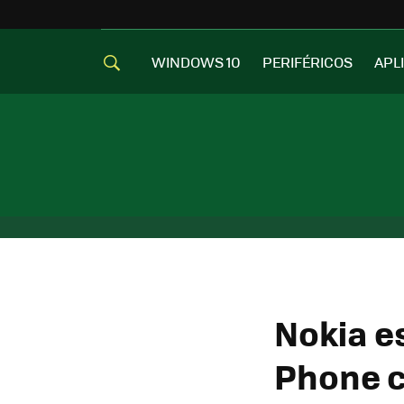
WINDOWS 10
PERIFÉRICOS
APL
Nokia e
Phone c