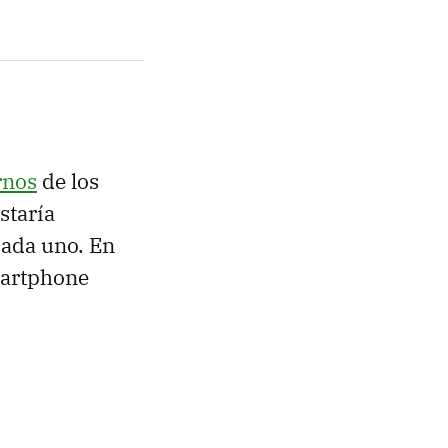
rnos
de los
staría
cada uno. En
martphone