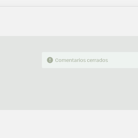
FACEBOOK
TWITTER
FLIPBOARD
E-
MAIL
Comentarios cerrados