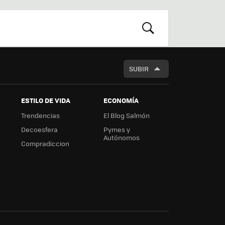
r
boa
m
rd
BUSCAR
SUBIR
ESTILO DE VIDA
ECONOMÍA
Trendencias
El Blog Salmón
Decoesfera
Pymes y
Autónomos
Compradiccion