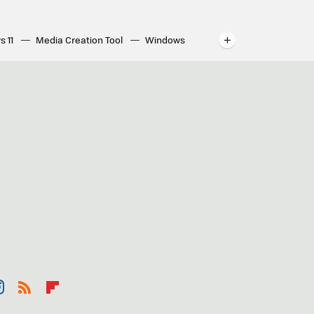
s 11
Media Creation Tool
Windows
indows
WhatsApp para ordenador
st
RSS
Flip