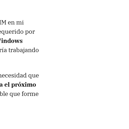
SIM en mi
requerido por
Windows
ría trabajando
 necesidad que
ra el próximo
ible que forme