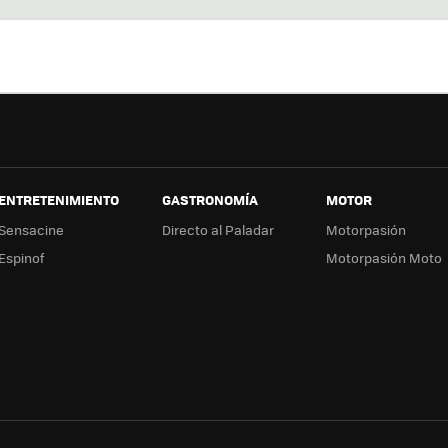
ter
ebo
tub
ag
ok
e
a
ENTRETENIMIENTO
GASTRONOMÍA
MOTOR
Sensacine
Directo al Paladar
Motorpasión
Espinof
Motorpasión Moto