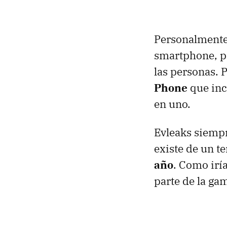
Personalmente 
smartphone, pe
las personas. 
Phone
que inc
en uno.
Evleaks siempr
existe de un te
año
. Como irí
parte de la g