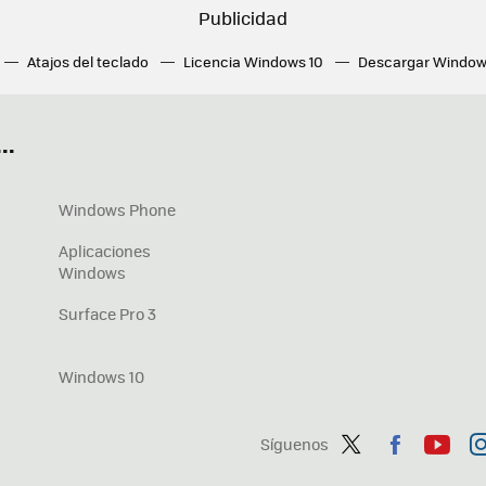
Atajos del teclado
Licencia Windows 10
Descargar Window
ué tarjeta gráfica tengo
Fórmulas Excel
DirectX
Fondos W
OneDrive
Nuevos Surface
..
Windows Phone
Aplicaciones
Windows
Surface Pro 3
Windows 10
Síguenos
Twit
Fac
You
In